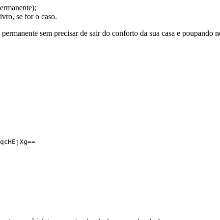
permanente);
vro, se for o caso.
 permanente sem precisar de sair do conforto da sua casa e poupando no
qcHEjXg==
