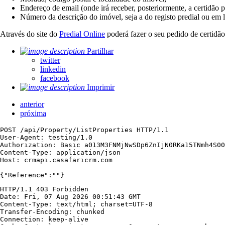
Endereço de email (onde irá receber, posteriormente, a certidão 
Número da descrição do imóvel, seja a do registo predial ou em li
Através do site do
Predial Online
poderá fazer o seu pedido de certidão
Partilhar
twitter
linkedin
facebook
Imprimir
anterior
próxima
POST /api/Property/ListProperties HTTP/1.1

User-Agent: testing/1.0

Authorization: Basic a013M3FNMjNwSDp6ZnIjN0RKa15TNmh4S00
Content-Type: application/json

Host: crmapi.casafaricrm.com

{"Reference":""}
HTTP/1.1 403 Forbidden

Date: Fri, 07 Aug 2026 00:51:43 GMT

Content-Type: text/html; charset=UTF-8

Transfer-Encoding: chunked

Connection: keep-alive
