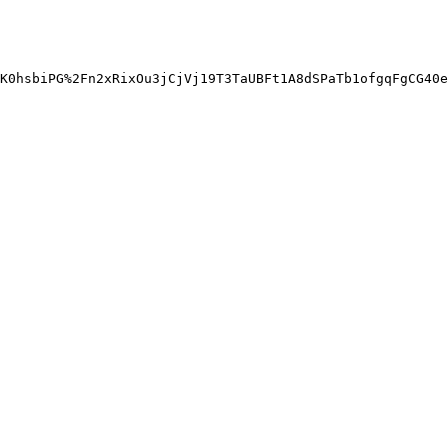
K0hsbiPG%2Fn2xRixOu3jCjVj19T3TaUBFt1A8dSPaTb1ofgqFgCG40e