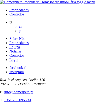
Homesphere Imobiliária
toggle menu
Propriedades
Contactos
pt
en
pt
Sobre Nós
Propriedades
Equipa
Notícias
Contactos
Login
facebook-f
instagram
Rua José Augusto Coelho 120
2925-539 AZEITÃO, Portugal
E.
info@homespere.pt
T.
+351 265 095 741