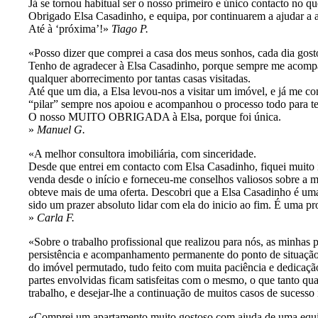
Já se tornou habitual ser o nosso primeiro e único contacto no q
Obrigado Elsa Casadinho, e equipa, por continuarem a ajudar a at
Até à ‘próxima’!
Tiago P.
Posso dizer que comprei a casa dos meus sonhos, cada dia gost
Tenho de agradecer à Elsa Casadinho, porque sempre me acomp
qualquer aborrecimento por tantas casas visitadas.
Até que um dia, a Elsa levou-nos a visitar um imóvel, e já me con
“pilar” sempre nos apoiou e acompanhou o processo todo para te
O nosso MUITO OBRIGADA à Elsa, porque foi única.
Manuel G.
A melhor consultora imobiliária, com sinceridade.
Desde que entrei em contacto com Elsa Casadinho, fiquei muit
venda desde o início e forneceu-me conselhos valiosos sobre a me
obteve mais de uma oferta. Descobri que a Elsa Casadinho é uma pr
sido um prazer absoluto lidar com ela do inicio ao fim. É uma p
Carla F.
Sobre o trabalho profissional que realizou para nós, as minhas
persistência e acompanhamento permanente do ponto de situação
do imóvel permutado, tudo feito com muita paciência e dedicaç
partes envolvidas ficam satisfeitas com o mesmo, o que tanto qu
trabalho, e desejar-lhe a continuação de muitos casos de sucesso
Comprei um apartamento muito gostoso com ajuda de uma equipa