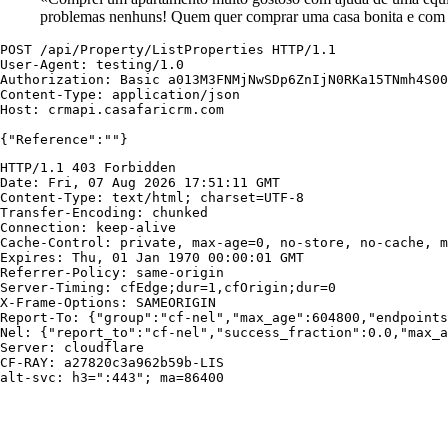
problemas nenhuns! Quem quer comprar uma casa bonita e com b
POST /api/Property/ListProperties HTTP/1.1

User-Agent: testing/1.0

Authorization: Basic a013M3FNMjNwSDp6ZnIjN0RKa15TNmh4S00
Content-Type: application/json

Host: crmapi.casafaricrm.com

{"Reference":""}
HTTP/1.1 403 Forbidden

Date: Fri, 07 Aug 2026 17:51:11 GMT

Content-Type: text/html; charset=UTF-8

Transfer-Encoding: chunked

Connection: keep-alive

Cache-Control: private, max-age=0, no-store, no-cache, m
Expires: Thu, 01 Jan 1970 00:00:01 GMT

Referrer-Policy: same-origin

Server-Timing: cfEdge;dur=1,cfOrigin;dur=0

X-Frame-Options: SAMEORIGIN

Report-To: {"group":"cf-nel","max_age":604800,"endpoints
Nel: {"report_to":"cf-nel","success_fraction":0.0,"max_a
Server: cloudflare

CF-RAY: a27820c3a962b59b-LIS

alt-svc: h3=":443"; ma=86400
