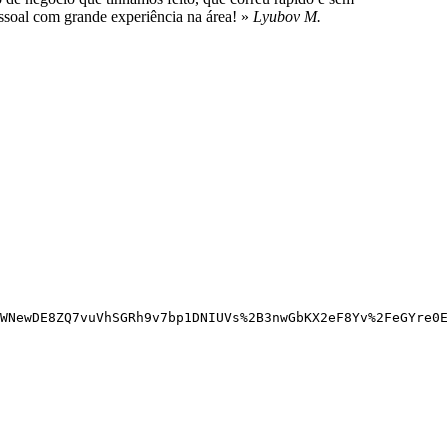
ssoal com grande experiência na área!
Lyubov M.
WNewDE8ZQ7vuVhSGRh9v7bp1DNIUVs%2B3nwGbKX2eF8Yv%2FeGYre0E