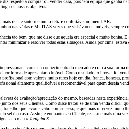
ue diz respeito a comprar ou vender casa, pois ‘em equipa que ganha nã
ingir os nossos objetivos!
o mais dela e sinto-me muito feliz e confortável no meu LAR.
anhou nas várias e MUITAS vezes que visitávamos imóveis, sempre co
hecia tão bem, que me disse que aquela era especial e muito bonita. E a
ntar minimizar e resolver todas estas situações. Ainda por cima, esta
o impressionada com seu conhecimento do mercado e com a sua forma d
lhor forma de apresentar o imóvel. Como resultado, o imóvel foi vendid
ofissional com valores muito raros hoje em dia, franca, honesta, profis
rofissional altamente qualificável e recomendável para quem deseja ven
 palavras de avaliação/apreciação do mesmo, baseadas nesta experiência
 junto dos seus Clientes. Como disse tratou-se de uma venda difícil, 
ão, trabalho que levou a cabo com sucesso, e que mais uma vez muito 
anto sei é o caso. Assim, e enquanto seu Cliente, resta-me mais uma vez
 iguais ao meu.
Joaquim S.
 bem simpática e queria agradecer Sra Elsa Casadinho pelo benefício 