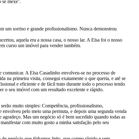
o se mexe’.
m um sorriso e grande profissionalismo. Nunca demonstrou
certou, aquela era a nossa casa, o nosso lar. A Elsa foi o nosso
va em curso um imóvel para vender também.
e comunicar. A Elsa Casadinho envolveu-se no processo de
a na primeira visita, consegui exatamente o que queria, e até se
sional e eficiente e de fácil trato durante todo o processo tendo
der o seu imóvel com um resultado excelente e rápido.
, serão muito simples: Competência, profissionalismo,
que envolveu pelo meio uma permuta, e depois uma segunda venda
lhe agradeço. Mas um negócio só é bem sucedido quando todas as
 manifestar com muito gosto a minha satisfação pelo seu
de negócio que tínhamos feito, que correu rápido e sem