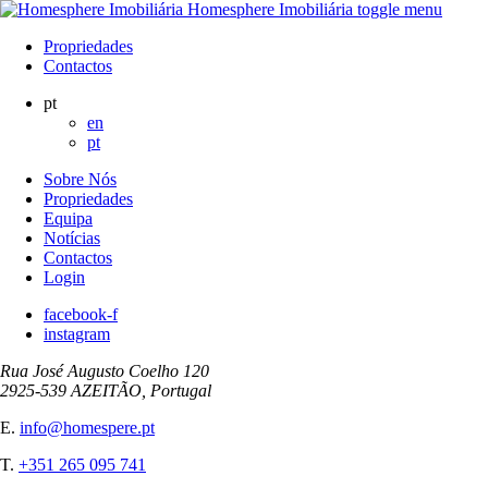
Homesphere Imobiliária
toggle menu
Propriedades
Contactos
pt
en
pt
Sobre Nós
Propriedades
Equipa
Notícias
Contactos
Login
facebook-f
instagram
Rua José Augusto Coelho 120
2925-539 AZEITÃO, Portugal
E.
info@homespere.pt
T.
+351 265 095 741