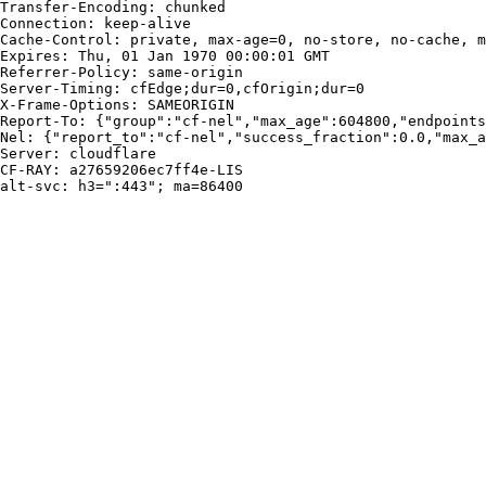
Transfer-Encoding: chunked

Connection: keep-alive

Cache-Control: private, max-age=0, no-store, no-cache, m
Expires: Thu, 01 Jan 1970 00:00:01 GMT

Referrer-Policy: same-origin

Server-Timing: cfEdge;dur=0,cfOrigin;dur=0

X-Frame-Options: SAMEORIGIN

Report-To: {"group":"cf-nel","max_age":604800,"endpoints
Nel: {"report_to":"cf-nel","success_fraction":0.0,"max_a
Server: cloudflare

CF-RAY: a27659206ec7ff4e-LIS

alt-svc: h3=":443"; ma=86400
