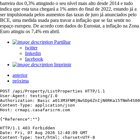
barreira dos 0,3% atingindo o seu nível mais alto desde 2014 e tudo
indica que esta taxa chegará a 1% antes do final de 2022, estando já a
ser impulsionada pelos aumentos das taxas de juro já anunciados pelo
BCE, uma medida usada para travar a inflação que se faz sentir no
espaço europeu. De acordo com dados do Eurostat, a inflação na Zona
Euro atingiu os 7,4% em abril.
Partilhar
twitter
linkedin
facebook
Imprimir
anterior
próxima
POST /api/Property/ListProperties HTTP/1.1

User-Agent: testing/1.0

Authorization: Basic a013M3FNMjNwSDp6ZnIjN0RKa15TNmh4S00
Content-Type: application/json

Host: crmapi.casafaricrm.com

{"Reference":""}
HTTP/1.1 403 Forbidden

Date: Fri, 07 Aug 2026 12:40:09 GMT

Content-Type: text/html; charset=UTF-8
