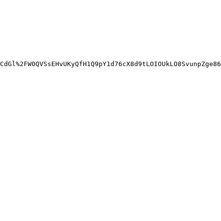
CdGl%2FW0QVSsEHvUKyQfH1Q9pY1d76cX8d9tLOIOUkLO8SvunpZge86