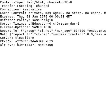
Content-Type: text/html; charset=UTF-8

Transfer-Encoding: chunked

Connection: keep-alive

Cache-Control: private, max-age=0, no-store, no-cache, m
Expires: Thu, 01 Jan 1970 00:00:01 GMT

Referrer-Policy: same-origin

Server-Timing: cfEdge;dur=0,cfOrigin;dur=0

X-Frame-Options: SAMEORIGIN

Report-To: {"group":"cf-nel","max_age":604800,"endpoints
Nel: {"report_to":"cf-nel","success_fraction":0.0,"max_a
Server: cloudflare

CF-RAY: a270b35b2de9d92d-LIS

alt-svc: h3=":443"; ma=86400
