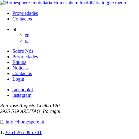
Homesphere Imobiliária
toggle menu
Propriedades
Contactos
pt
en
pt
Sobre Nós
Propriedades
Equipa
Notícias
Contactos
Login
facebook-f
instagram
Rua José Augusto Coelho 120
2925-539 AZEITÃO, Portugal
E.
info@homespere.pt
T.
+351 265 095 741