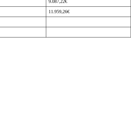
9.087,22€
11.959,26€