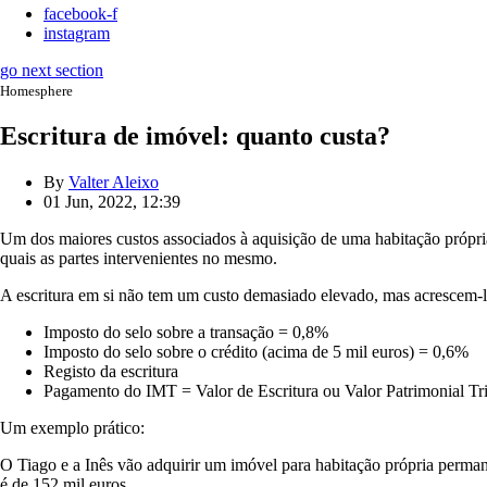
facebook-f
instagram
go next section
Homesphere
Escritura de imóvel: quanto custa?
By
Valter Aleixo
01 Jun, 2022, 12:39
Um dos maiores custos associados à aquisição de uma habitação própria
quais as partes intervenientes no mesmo.
A escritura em si não tem um custo demasiado elevado, mas acrescem-lh
Imposto do selo sobre a transação = 0,8%
Imposto do selo sobre o crédito (acima de 5 mil euros) = 0,6%
Registo da escritura
Pagamento do IMT = Valor de Escritura ou Valor Patrimonial Tribu
Um exemplo prático:
O Tiago e a Inês vão adquirir um imóvel para habitação própria perman
é de 152 mil euros.