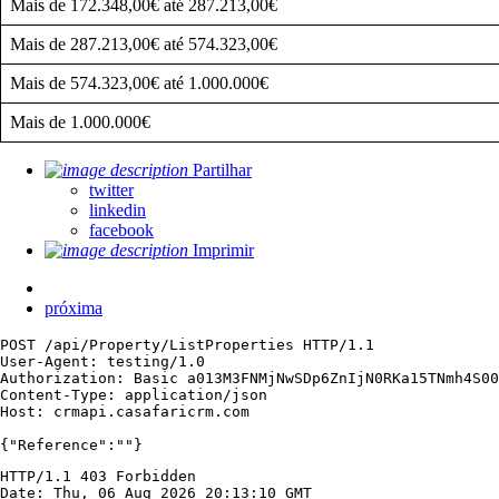
Mais de 172.348,00€ até 287.213,00€
Mais de 287.213,00€ até 574.323,00€
Mais de 574.323,00€ até 1.000.000€
Mais de 1.000.000€
Partilhar
twitter
linkedin
facebook
Imprimir
próxima
POST /api/Property/ListProperties HTTP/1.1

User-Agent: testing/1.0

Authorization: Basic a013M3FNMjNwSDp6ZnIjN0RKa15TNmh4S00
Content-Type: application/json

Host: crmapi.casafaricrm.com

{"Reference":""}
HTTP/1.1 403 Forbidden

Date: Thu, 06 Aug 2026 20:13:10 GMT
