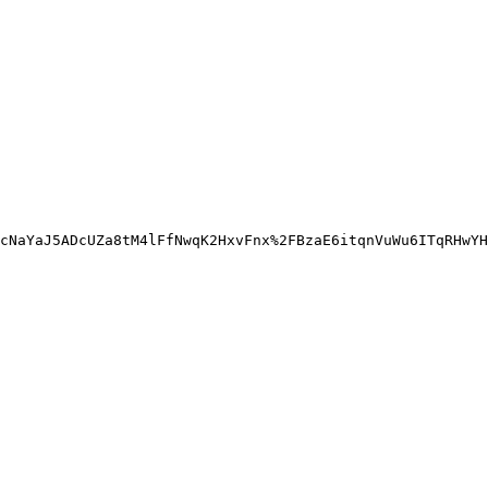
cNaYaJ5ADcUZa8tM4lFfNwqK2HxvFnx%2FBzaE6itqnVuWu6ITqRHwYH