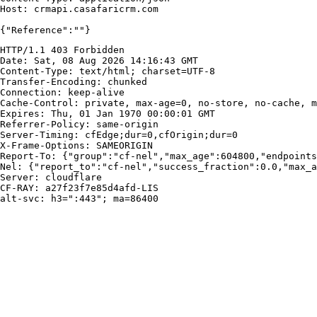
Host: crmapi.casafaricrm.com

{"Reference":""}
HTTP/1.1 403 Forbidden

Date: Sat, 08 Aug 2026 14:16:43 GMT

Content-Type: text/html; charset=UTF-8

Transfer-Encoding: chunked

Connection: keep-alive

Cache-Control: private, max-age=0, no-store, no-cache, m
Expires: Thu, 01 Jan 1970 00:00:01 GMT

Referrer-Policy: same-origin

Server-Timing: cfEdge;dur=0,cfOrigin;dur=0

X-Frame-Options: SAMEORIGIN

Report-To: {"group":"cf-nel","max_age":604800,"endpoints
Nel: {"report_to":"cf-nel","success_fraction":0.0,"max_a
Server: cloudflare

CF-RAY: a27f23f7e85d4afd-LIS

alt-svc: h3=":443"; ma=86400
