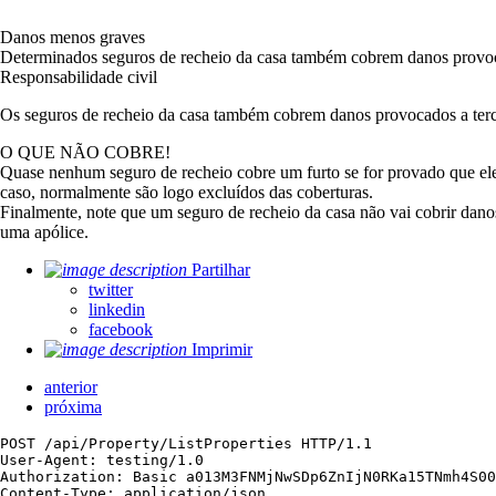
Danos menos graves
Determinados seguros de recheio da casa também cobrem danos provocad
Responsabilidade civil
Os seguros de recheio da casa também cobrem danos provocados a terc
O QUE NÃO COBRE!
Quase nenhum seguro de recheio cobre um furto se for provado que ele 
caso, normalmente são logo excluídos das coberturas.
Finalmente, note que um seguro de recheio da casa não vai cobrir dano
uma apólice.
Partilhar
twitter
linkedin
facebook
Imprimir
anterior
próxima
POST /api/Property/ListProperties HTTP/1.1

User-Agent: testing/1.0

Authorization: Basic a013M3FNMjNwSDp6ZnIjN0RKa15TNmh4S00
Content-Type: application/json
