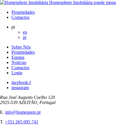
Homesphere Imobiliária
toggle menu
Propriedades
Contactos
pt
en
pt
Sobre Nós
Propriedades
Equipa
Notícias
Contactos
Login
facebook-f
instagram
Rua José Augusto Coelho 120
2925-539 AZEITÃO, Portugal
E.
info@homespere.pt
T.
+351 265 095 741