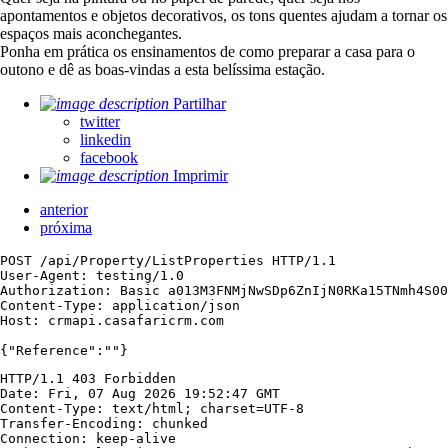
apontamentos e objetos decorativos, os tons quentes ajudam a tornar os
espaços mais aconchegantes.
Ponha em prática os ensinamentos de como preparar a casa para o
outono e dê as boas-vindas a esta belíssima estação.
Partilhar
twitter
linkedin
facebook
Imprimir
anterior
próxima
POST /api/Property/ListProperties HTTP/1.1

User-Agent: testing/1.0

Authorization: Basic a013M3FNMjNwSDp6ZnIjN0RKa15TNmh4S00
Content-Type: application/json

Host: crmapi.casafaricrm.com

{"Reference":""}
HTTP/1.1 403 Forbidden

Date: Fri, 07 Aug 2026 19:52:47 GMT

Content-Type: text/html; charset=UTF-8

Transfer-Encoding: chunked

Connection: keep-alive
