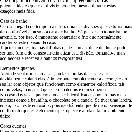
Crie um jardim de inverno e vai ficar surpreendido com as
potencialidades que esta divisão pode ter, mesmo durante estas
estações mais frias.
Casa de banho
Com a chegada do tempo mais frio, uma das divisões que se torna mais
desconfortável é mesmo a casa de banho. Só pensar em tomar banho
arrepia e, por isso, é importante contrariar o frio que normalmente
carateriza este divisão da casa.
Tapetes quentes, toalhas fofinhas e, até, numa cabine de duche pode
ser uma forma de conseguir climatizar esta divisão, tornando-a mais
acolhedora e recetiva a banhos revigorantes!
Elementos quentes
Além de verificar se todas as janelas e portas da casa estão
devidamente calafetadas, é importante complementar a decoração do
seu lar com objetos que funcionem como elementos caloríficos, tais
como velas, mantas e tapetes em materiais e cores quentes.
No caso das velas, podem ainda ser intensificadas com aromas mais
intensos como a baunilha, o chocolate ou a canela. Se tiver uma lareira,
então, não hesite em usá-la, pois não há nada que dê maior sensação de
conforto do que este elemento que aquece e ainda cria um ambiente
único.
Cores quentes
Quer seja na pintura ou no papel de parede, quer seja nos