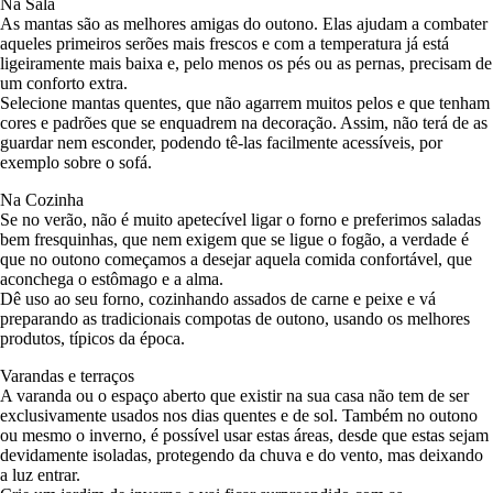
Na Sala
As mantas são as melhores amigas do outono. Elas ajudam a combater
aqueles primeiros serões mais frescos e com a temperatura já está
ligeiramente mais baixa e, pelo menos os pés ou as pernas, precisam de
um conforto extra.
Selecione mantas quentes, que não agarrem muitos pelos e que tenham
cores e padrões que se enquadrem na decoração. Assim, não terá de as
guardar nem esconder, podendo tê-las facilmente acessíveis, por
exemplo sobre o sofá.
Na Cozinha
Se no verão, não é muito apetecível ligar o forno e preferimos saladas
bem fresquinhas, que nem exigem que se ligue o fogão, a verdade é
que no outono começamos a desejar aquela comida confortável, que
aconchega o estômago e a alma.
Dê uso ao seu forno, cozinhando assados de carne e peixe e vá
preparando as tradicionais compotas de outono, usando os melhores
produtos, típicos da época.
Varandas e terraços
A varanda ou o espaço aberto que existir na sua casa não tem de ser
exclusivamente usados nos dias quentes e de sol. Também no outono
ou mesmo o inverno, é possível usar estas áreas, desde que estas sejam
devidamente isoladas, protegendo da chuva e do vento, mas deixando
a luz entrar.