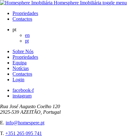
Homesphere Imobiliária
toggle menu
Propriedades
Contactos
pt
en
pt
Sobre Nós
Propriedades
Equipa
Notícias
Contactos
Login
facebook-f
instagram
Rua José Augusto Coelho 120
2925-539 AZEITÃO, Portugal
E.
info@homespere.pt
T.
+351 265 095 741