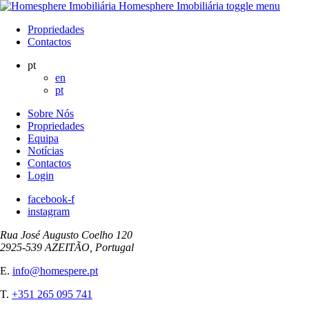
Homesphere Imobiliária
toggle menu
Propriedades
Contactos
pt
en
pt
Sobre Nós
Propriedades
Equipa
Notícias
Contactos
Login
facebook-f
instagram
Rua José Augusto Coelho 120
2925-539 AZEITÃO, Portugal
E.
info@homespere.pt
T.
+351 265 095 741