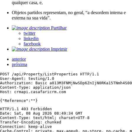
qualquer casa, e,
Objetos partidos representam, no geral, “a desordem interna e
externa na sua vida”.
Partilhar
twitter
linkedin
facebook
Imprimir
anterior
próxima
POST /api/Property/ListProperties HTTP/1.1

User-Agent: testing/1.0

Authorization: Basic a013M3FNMjNwSDp6ZnIjN0RKa15TNmh4S00
Content-Type: application/json

Host: crmapi.casafaricrm.com

{"Reference":""}
HTTP/1.1 403 Forbidden

Date: Sat, 08 Aug 2026 08:49:34 GMT

Content-Type: text/html; charset=UTF-8

Transfer-Encoding: chunked

Connection: keep-alive

Cache-Control: private, max-age=0, no-store, no-cache, m